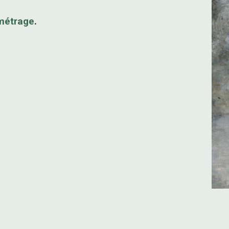
 métrage
.