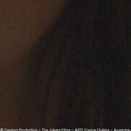
© Capricci Production – The Jokers Films – ARTE France Cinéma – Auvergne-