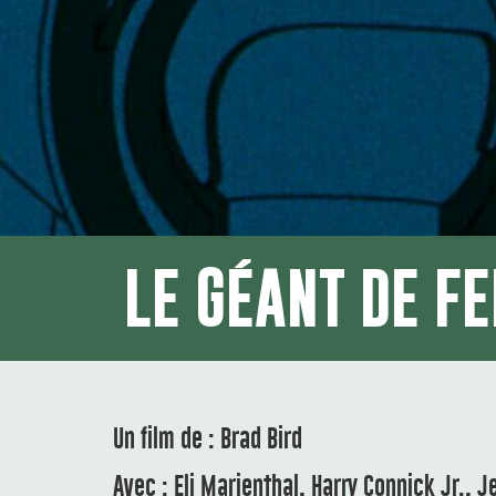
LE GÉANT DE FE
Un film de : Brad Bird
Avec : Eli Marienthal, Harry Connick Jr., J