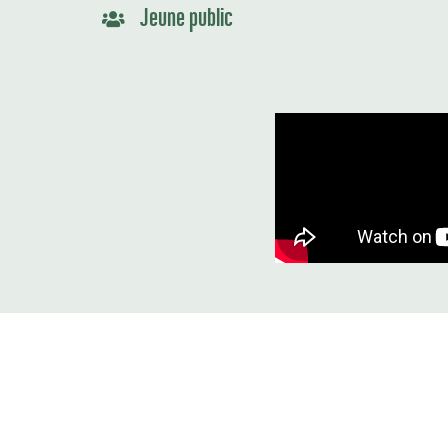
Jeune public
Où voir ce film ?
Cliquez sur chaque ville pour voir le dét