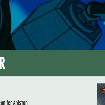
R
ennifer Aniston